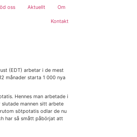
öd oss
Aktuellt
Om
Kontakt
rust (EDT) arbetar i de mest
 12 månader starta 1 000 nya
potatis. Hennes man arbetade i
 slutade mannen sitt arbete
örutom sötpotatis odlar de nu
ch har så smått påbörjat att