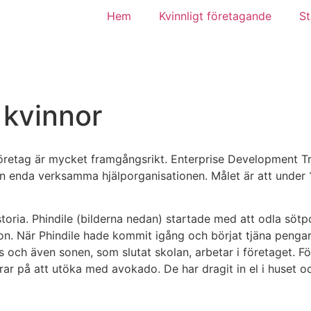
Hem
Kvinnligt företagande
St
l kvinnor
 företag är mycket framgångsrikt. Enterprise Development T
den enda verksamma hjälporganisationen. Målet är att under
istoria. Phindile (bilderna nedan) startade med att odla söt
. När Phindile hade kommit igång och börjat tjäna pengar
 och även sonen, som slutat skolan, arbetar i företaget. F
ar på att utöka med avokado. De har dragit in el i huset o