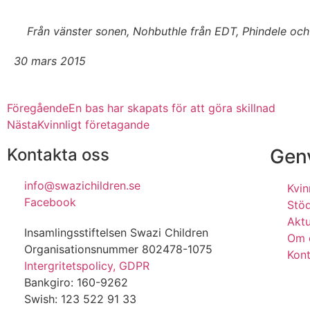
Från vänster sonen, Nohbuthle från EDT, Phindele oc
30 mars 2015
Föregående
En bas har skapats för att göra skillnad
Nästa
Kvinnligt företagande
Kontakta oss
Gen
info@swazichildren.se
Kvin
Facebook
Stö
Aktu
Insamlingsstiftelsen Swazi Children
Om 
Organisationsnummer 802478-1075
Kon
Intergritetspolicy, GDPR
Bankgiro: 160-9262
Swish: 123 522 91 33