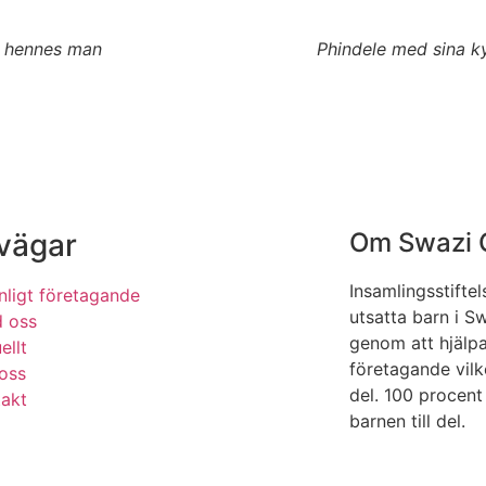
h hennes man
Phindele med sina k
vägar
Om Swazi 
Insamlingsstifte
nligt företagande
utsatta barn i S
d oss
genom att hjälpa 
ellt
företagande vilke
oss
del. 100 procen
takt
barnen till del.