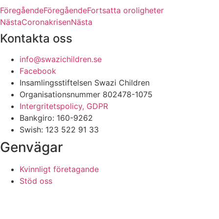
Föregående
Föregående
Fortsatta oroligheter
Nästa
Coronakrisen
Nästa
Kontakta oss
info@swazichildren.se
Facebook
Insamlingsstiftelsen Swazi Children
Organisationsnummer 802478-1075
Intergritetspolicy, GDPR
Bankgiro: 160-9262
Swish: 123 522 91 33
Genvägar
Kvinnligt företagande
Stöd oss
Aktuellt
Om oss
Kontakt